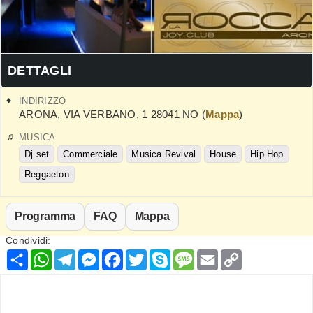
DETTAGLI
INDIRIZZO
ARONA
,
VIA VERBANO, 1
28041
NO
(
Mappa
)
MUSICA
Dj set
Commerciale
Musica Revival
House
Hip Hop
Reggaeton
Programma
FAQ
Mappa
Condividi:
Condividi
WhatsApp
Telegram
Messenger
Facebook
Twitter
Skype
Message
Email
Copy
Link