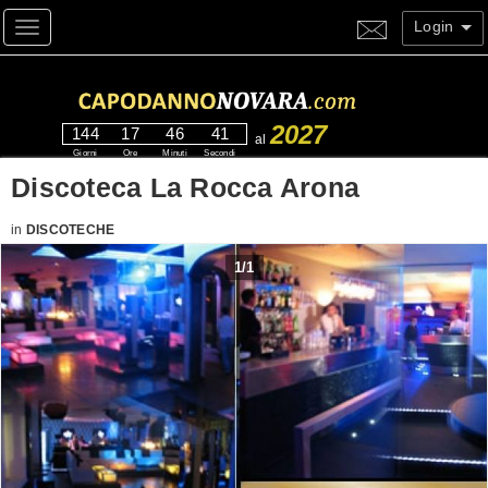
Login
Toggle navigation
2027
144
17
46
41
al
Giorni
Ore
Minuti
Secondi
Discoteca La Rocca Arona
in
DISCOTECHE
1
/
1