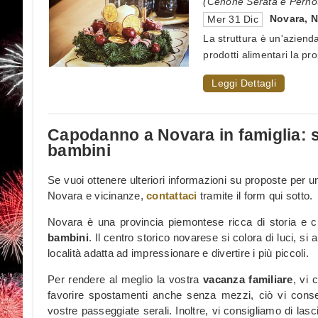
(Cenone Serata e Pernot
Novara
,
Mer 31 Dic
La struttura è un'aziend
prodotti alimentari la prop
Leggi Dettagli
Capodanno a Novara in famiglia: s
bambini
Se vuoi ottenere ulteriori informazioni su proposte per 
Novara e vicinanze,
contattaci
tramite il form qui sotto.
Novara è una provincia piemontese ricca di storia e c
bambini
. Il centro storico novarese si colora di luci, si
località adatta ad impressionare e divertire i più piccoli.
Per rendere al meglio la vostra
vacanza familiare
, vi 
favorire spostamenti anche senza mezzi, ciò vi consen
vostre passeggiate serali. Inoltre, vi consigliamo di lasci