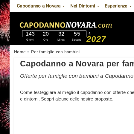
Capodanno a Novara
Nei Dintorni
Esperienze
143
20
32
54
al
2027
Giorni
Ore
Minuti
Secondi
Home
Per famiglie con bambini
Capodanno a Novara per fam
Offerte per famiglie con bambini a Capodanno
Come festeggiare al meglio il capodanno con offerte che 
e dintorni. Scopri alcune delle nostre proposte.