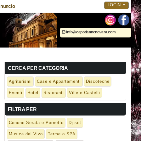
LOGIN
nuncio
info@capodannonovara.com
CERCA PER CATEGORIA
Agriturismi
Case e Appartamenti
Discoteche
Eventi
Hotel
Ristoranti
Ville e Castelli
FILTRA PER
Cenone Serata e Pernotto
Dj set
Musica dal Vivo
Terme o SPA