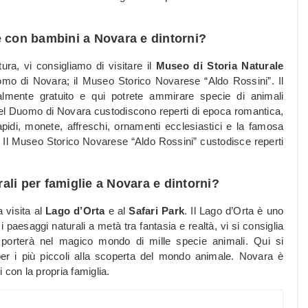
lie con bambini a Novara e dintorni?
ura, vi consigliamo di visitare il
Museo di Storia Naturale
mo di Novara; il Museo Storico Novarese “Aldo Rossini”. Il
almente gratuito e qui potrete ammirare specie di animali
del Duomo di Novara custodiscono reperti di epoca romantica,
pidi, monete, affreschi, ornamenti ecclesiastici e la famosa
o. Il Museo Storico Novarese “Aldo Rossini” custodisce reperti
rali per famiglie a Novara e dintorni?
 visita al
Lago d’Orta
e al
Safari Park
. Il Lago d’Orta è uno
i paesaggi naturali a metà tra fantasia e realtà, vi si consiglia
vi porterà nel magico mondo di mille specie animali. Qui si
er i più piccoli alla scoperta del mondo animale. Novara è
 con la propria famiglia.