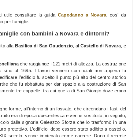
i utile consultare la guida
Capodanno a Novara
, così da
o per famiglie.
amiglie con bambini a Novara e dintorni?
ita alla
Basilica di San Gaudenzio
, al
Castello di Novara
, e
nelliana
che raggiunge i 121 metri di altezza. La costruzione
no sino al 1695. I lavori vennero cominciati non appena fu
ficare l’edificio fu scelto il punto più alto del centro storico
re che fu abbattuta per dar spazio alla costruzione di San
amente tre cappelle, tra cui quella di San Giorgio dove erano
e forme, all’interno di un fossato, che circondano i fasti del
struito era di epoca duecentesca e venne sostituito, in seguito,
ecolo dalla signoria Galeazzo Sforza che lo trasformò in una
 protettivo. L’edificio, dopo essere stato adibito a castello,
XIX secolo, venne impiegato come carcere. Dopo il recente