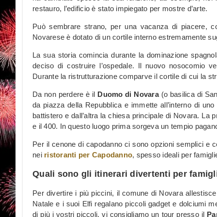
restauro, l’edificio è stato impiegato per mostre d’arte.
Può sembrare strano, per una vacanza di piacere, co
Novarese è dotato di un cortile interno estremamente su
La sua storia comincia durante la dominazione spagnola
deciso di costruire l’ospedale. Il nuovo nosocomio ven
Durante la ristrutturazione comparve il cortile di cui la st
Da non perdere è il
Duomo di Novara
(o basilica di Sa
da piazza della Repubblica e immette all’interno di uno
battistero e dall’altra la chiesa principale di Novara. La 
e il 400. In questo luogo prima sorgeva un tempio pagano
Per il cenone di capodanno ci sono opzioni semplici e c
nei
ristoranti per Capodanno
, spesso ideali per famigli
Quali sono gli itinerari divertenti per fami
Per divertire i più piccini, il comune di Novara allestis
Natale e i suoi Elfi regalano piccoli gadget e dolciumi me
di più i vostri piccoli, vi consigliamo un tour presso il
Par