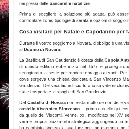
nei pressi delle
bancarelle natalizie
.
Prima di scegliere la soluzione più adatta, può essert
confrontare zone, tipologie di serata e opzioni di soggiorn
Cosa visitare per Natale e Capodanno per f
Durante il vostro soggiorno a Novara, d’obbligo è una vis
al
Duomo di Novara
.
La Basilica di San Gaudenzio è dotata della
Cupola Anto
di questo edificio ebbe iniziò nel 1577 e proseguiro
scongiurata la peste per rendere omaggio ai santi. Per edi
dove sorgeva una chiesa dedicata a San Vincenzo Marti
Gaudenzio. Del vecchio edificio furono salvate esclusiv
state trasportate le spoglie di San Gaudenzio.
Del
Castello di Novara
non resta molto se non delle vagh
castello Visconteo Sforzesco
. Il primo castello qui co
da quello dei Visconti. Venne, poi, modificato nel XV s
vera e propria piazzaforte strategica aggiungendo un muro
ha cambiato spesso la sua funzione, ad esempio, nel 