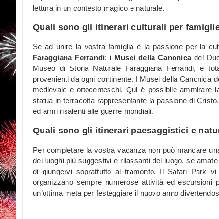
lettura in un contesto magico e naturale.
Quali sono gli itinerari culturali per famig
Se ad unire la vostra famiglia è la passione per la cult
Faraggiana Ferrandi
; i
Musei della Canonica
del Duo
Museo di Storia Naturale Faraggiana Ferrandi, è tot
provenienti da ogni continente. I Musei della Canonica 
medievale e ottocenteschi. Qui è possibile ammirare la
statua in terracotta rappresentante la passione di Crist
ed armi risalenti alle guerre mondiali.
Quali sono gli itinerari paesaggistici e natu
Per completare la vostra vacanza non può mancare una
dei luoghi più suggestivi e rilassanti del luogo, se amate 
di giungervi soprattutto al tramonto. Il Safari Park 
organizzano sempre numerose attività ed escursioni p
un’ottima meta per festeggiare il nuovo anno divertendosi