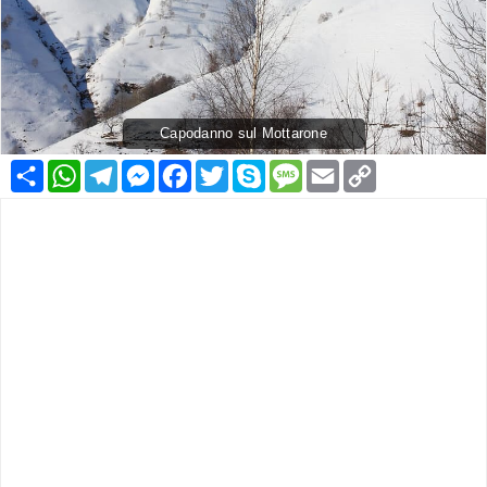
Capodanno sul Mottarone
Condividi
WhatsApp
Telegram
Messenger
Facebook
Twitter
Skype
Message
Email
Copy
Link