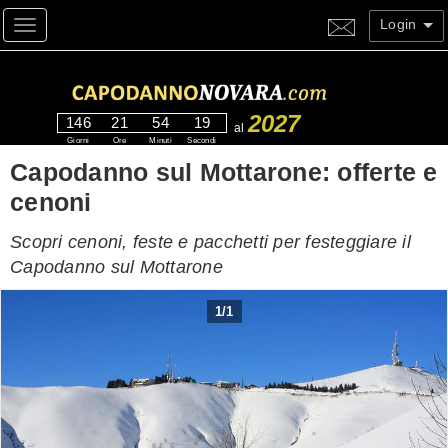
Login
Toggle navigation
2027
146
21
54
18
al
Giorni
Ore
Minuti
Secondi
Capodanno sul Mottarone: offerte e
cenoni
Scopri cenoni, feste e pacchetti per festeggiare il
Capodanno sul Mottarone
1
/
1